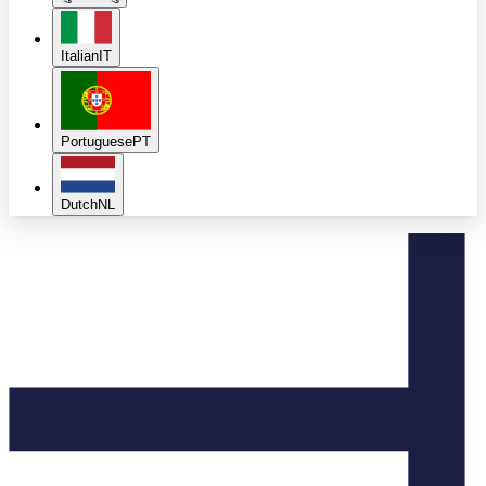
Italian
IT
Portuguese
PT
Dutch
NL