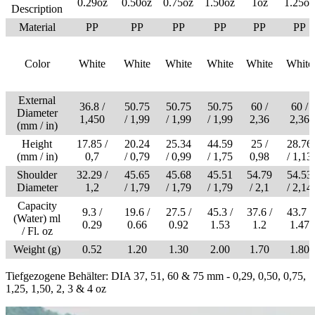
0.29oz
0.50oz
0.75oz
1.50oz
1oz
1.25oz
Description
Material
PP
PP
PP
PP
PP
PP
Color
White
White
White
White
White
White
External
36.8 /
50.75
50.75
50.75
60 /
60 /
Diameter
1,450
/ 1,99
/ 1,99
/ 1,99
2,36
2,36
(mm / in)
Height
17.85 /
20.24
25.34
44.59
25 /
28.76
(mm / in)
0,7
/ 0,79
/ 0,99
/ 1,75
0,98
/ 1,13
Shoulder
32.29 /
45.65
45.68
45.51
54.79
54.53
Diameter
1,2
/ 1,79
/ 1,79
/ 1,79
/ 2,1
/ 2,14
Capacity
9.3 /
19.6 /
27.5 /
45.3 /
37.6 /
43.7 /
(Water) ml
0.29
0.66
0.92
1.53
1.2
1.47
/ Fl. oz
Weight (g)
0.52
1.20
1.30
2.00
1.70
1.80
Tiefgezogene Behälter: DIA 37, 51, 60 & 75 mm - 0,29, 0,50, 0,75,
1,25, 1,50, 2, 3 & 4 oz