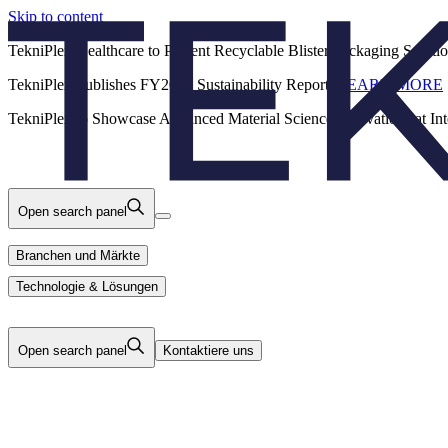
Skip to content
Back
TekniPlex Healthcare to Present Recyclable Blister Packaging Solut
TekniPlex Publishes FY2025 Sustainability Report.
LEARN MORE
Karriere
Branchen und Märkte
Produkte
TekniPlex to Showcase Advanced Material Science Innovations at In
Technologie & Lösungen
Über Uns
Open search panel
Branchen und Märkte
Technologie & Lösungen
Open search panel
Kontaktiere uns