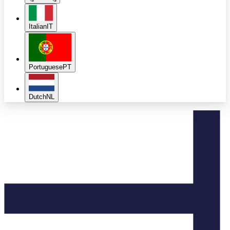
Italian
IT
Portuguese
PT
Dutch
NL