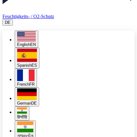
Feuchtigkeits- / O2-Schutz
DE
English
EN
Spanish
ES
French
FR
German
DE
हिन्दी
हि
ગુજરાતી
ગુ