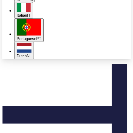
Italian
IT
Portuguese
PT
Dutch
NL