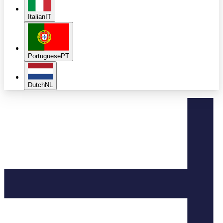
Italian
IT
Portuguese
PT
Dutch
NL