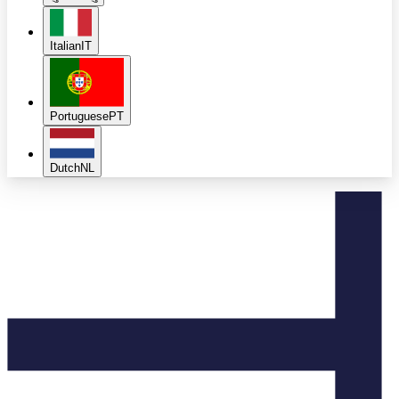
Italian
IT
Portuguese
PT
Dutch
NL