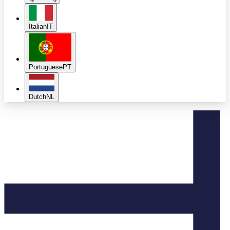
Italian
IT
Portuguese
PT
Dutch
NL