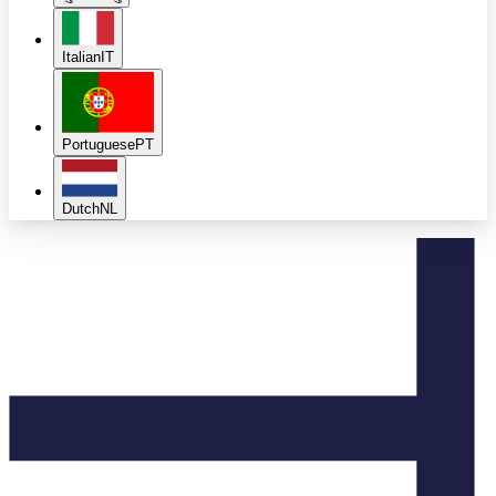
Italian
IT
Portuguese
PT
Dutch
NL