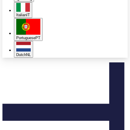
Italian
IT
Portuguese
PT
Dutch
NL