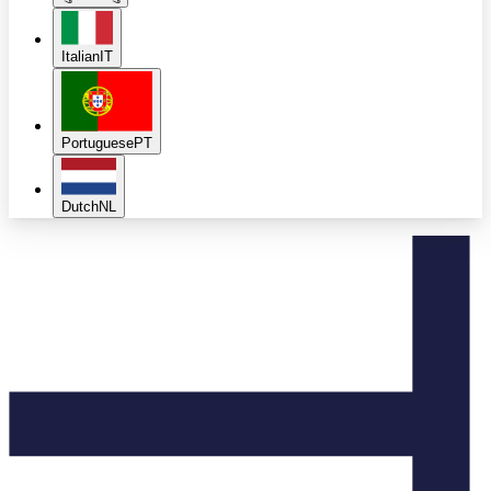
Italian
IT
Portuguese
PT
Dutch
NL