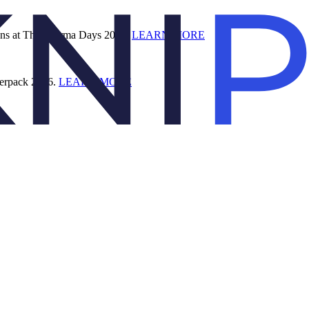
ions at The Pharma Days 2026.
LEARN MORE
s
terpack 2026.
LEARN MORE