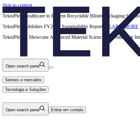
Skip to content
Back
TekniPlex Healthcare to Present Recyclable Blister Packaging Solut
TekniPlex Publishes FY2025 Sustainability Report.
LEARN MORE
Carreira
Setores e mercados
Produtos
TekniPlex to Showcase Advanced Material Science Innovations at In
Tecnologia e Soluções
Sobre Nós
Open search panel
Setores e mercados
Tecnologia e Soluções
Open search panel
Entrar em contato