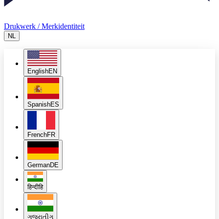
Drukwerk / Merkidentiteit
NL
English
EN
Spanish
ES
French
FR
German
DE
हिन्दी
हि
ગુજરાતી
ગુ