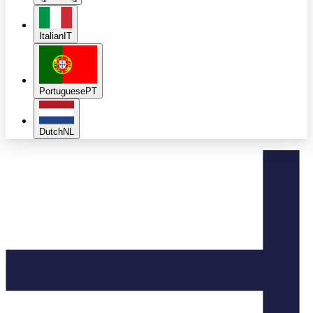
Italian
IT
Portuguese
PT
Dutch
NL