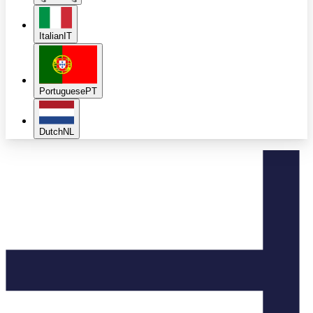
Italian
IT
Portuguese
PT
Dutch
NL